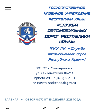
Перейти
ГОСУДАРСТВЕННОЕ
к
КАЗЕННОЕ УЧРЕЖДЕНИЕ
содержанию
РЕСПУБЛИКИ КРЫМ
«СЛУЖБА
АВТОМОБИЛЬНЫХ
ДОРОГ РЕСПУБЛИКИ
КРЫМ»
(ГКУ РК «Служба
автомобильных дорог
Республики Крым»)
295022, г. Симферополь
ул. Кечкеметская 184/1А
приемная: +7 (3652) 692563
эл.почта: sad@sad.rk.gov.ru
ГЛАВНАЯ
»
ОТБОР №270 ОТ 15 ДЕКАБРЯ 2023 ГОДА