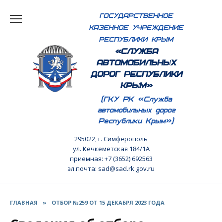
Перейти
ГОСУДАРСТВЕННОЕ
к
КАЗЕННОЕ УЧРЕЖДЕНИЕ
содержанию
РЕСПУБЛИКИ КРЫМ
«СЛУЖБА
АВТОМОБИЛЬНЫХ
ДОРОГ РЕСПУБЛИКИ
КРЫМ»
(ГКУ РК «Служба
автомобильных дорог
Республики Крым»)
295022, г. Симферополь
ул. Кечкеметская 184/1А
приемная: +7 (3652) 692563
эл.почта: sad@sad.rk.gov.ru
ГЛАВНАЯ
»
ОТБОР №259 ОТ 15 ДЕКАБРЯ 2023 ГОДА