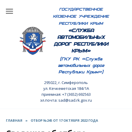
Перейти
ГОСУДАРСТВЕННОЕ
к
КАЗЕННОЕ УЧРЕЖДЕНИЕ
содержанию
РЕСПУБЛИКИ КРЫМ
«СЛУЖБА
АВТОМОБИЛЬНЫХ
ДОРОГ РЕСПУБЛИКИ
КРЫМ»
(ГКУ РК «Служба
автомобильных дорог
Республики Крым»)
295022, г. Симферополь
ул. Кечкеметская 184/1А
приемная: +7 (3652) 692563
эл.почта: sad@sad.rk.gov.ru
ГЛАВНАЯ
»
ОТБОР №245 ОТ 17 ОКТЯБРЯ 2022 ГОДА