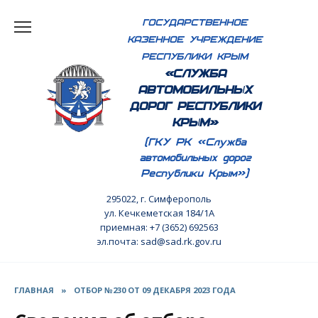
Перейти
ГОСУДАРСТВЕННОЕ
к
КАЗЕННОЕ УЧРЕЖДЕНИЕ
содержанию
РЕСПУБЛИКИ КРЫМ
«СЛУЖБА
АВТОМОБИЛЬНЫХ
ДОРОГ РЕСПУБЛИКИ
КРЫМ»
(ГКУ РК «Служба
автомобильных дорог
Республики Крым»)
295022, г. Симферополь
ул. Кечкеметская 184/1А
приемная: +7 (3652) 692563
эл.почта: sad@sad.rk.gov.ru
ГЛАВНАЯ
»
ОТБОР №230 ОТ 09 ДЕКАБРЯ 2023 ГОДА