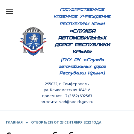
Перейти
ГОСУДАРСТВЕННОЕ
к
КАЗЕННОЕ УЧРЕЖДЕНИЕ
содержанию
РЕСПУБЛИКИ КРЫМ
«СЛУЖБА
АВТОМОБИЛЬНЫХ
ДОРОГ РЕСПУБЛИКИ
КРЫМ»
(ГКУ РК «Служба
автомобильных дорог
Республики Крым»)
295022, г. Симферополь
ул. Кечкеметская 184/1А
приемная: +7 (3652) 692563
эл.почта: sad@sad.rk.gov.ru
ГЛАВНАЯ
»
ОТБОР №218 ОТ 23 СЕНТЯБРЯ 2022 ГОДА