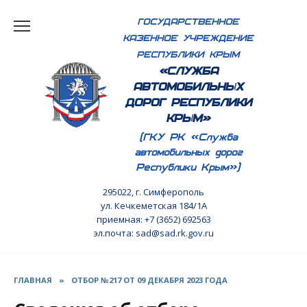
Перейти
ГОСУДАРСТВЕННОЕ
к
КАЗЕННОЕ УЧРЕЖДЕНИЕ
содержанию
РЕСПУБЛИКИ КРЫМ
«СЛУЖБА
АВТОМОБИЛЬНЫХ
ДОРОГ РЕСПУБЛИКИ
КРЫМ»
(ГКУ РК «Служба
автомобильных дорог
Республики Крым»)
295022, г. Симферополь
ул. Кечкеметская 184/1А
приемная: +7 (3652) 692563
эл.почта: sad@sad.rk.gov.ru
ГЛАВНАЯ
»
ОТБОР №217 ОТ 09 ДЕКАБРЯ 2023 ГОДА