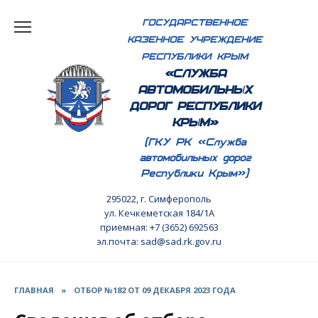
Перейти
ГОСУДАРСТВЕННОЕ
к
КАЗЕННОЕ УЧРЕЖДЕНИЕ
содержанию
РЕСПУБЛИКИ КРЫМ
«СЛУЖБА
АВТОМОБИЛЬНЫХ
ДОРОГ РЕСПУБЛИКИ
КРЫМ»
(ГКУ РК «Служба
автомобильных дорог
Республики Крым»)
295022, г. Симферополь
ул. Кечкеметская 184/1А
приемная: +7 (3652) 692563
эл.почта: sad@sad.rk.gov.ru
ГЛАВНАЯ
»
ОТБОР №182 ОТ 09 ДЕКАБРЯ 2023 ГОДА