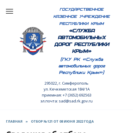
Перейти
ГОСУДАРСТВЕННОЕ
к
КАЗЕННОЕ УЧРЕЖДЕНИЕ
содержанию
РЕСПУБЛИКИ КРЫМ
«СЛУЖБА
АВТОМОБИЛЬНЫХ
ДОРОГ РЕСПУБЛИКИ
КРЫМ»
(ГКУ РК «Служба
автомобильных дорог
Республики Крым»)
295022, г. Симферополь
ул. Кечкеметская 184/1А
приемная: +7 (3652) 692563
эл.почта: sad@sad.rk.gov.ru
ГЛАВНАЯ
»
ОТБОР №121 ОТ 08 ИЮНЯ 2022 ГОДА